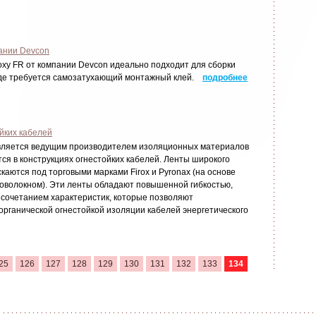
ании Devcon
oxy FR от компании Devcon идеально подходит для сборки
 где требуется самозатухающий монтажный клей.
подробнее
йких кабелей
является ведущим производителем изоляционных материалов
ся в конструкциях огнестойких кабелей. Ленты широкого
каются под торговыми марками Firox и Pyronax (на основе
оволокном). Эти ленты обладают повышенной гибкостью,
 сочетанием характеристик, которые позволяют
органической огнестойкой изоляции кабелей энергетического
25
126
127
128
129
130
131
132
133
134