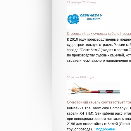
21 ноября 2008 года
Сгоревший цех судовых кабелей восс
К 2010 году производственные мощно
судостроительную отрасль России ка
заводе "Севкабель" (входит в состав
по производству судовых кабелей, кот
стратегически важного направления
05 июня 2007 года
Огнестойкий кабель соответствует т
Компания The Radix Wire Company (С
кабели X-IT(TM). Эти кабели рассчит
при непосредственном контакте с плам
2196 для огнестойких кабелей (Circuit 
трубопроводе).
подробнее