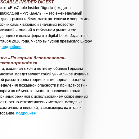
SCABLE INSIDER DIGEST
ект «RusCable Insider Digest» (входит в
диахолдинг «РусКабель») – это еженедельный
джест рынка кабеля, электротехники и энергетики.
орник самых важных и значимых новостей,
ликаций и мнений о кабельном рынке и его
денциях в новом формате digital-book. Издается с
тября 2016 года. Число выпусков превысило цифру
.
подробнее
ига «Пожарная безопасность
ектропроводок»
га, изданная к 70-ти летнему юбилею Германа
новича, представляет собой уникальное издание.
ней рассмотрены теория и инженерная практика
ределения пожарной опасности и причастности к
арам на объектах в момент различного рода
арийных режимов с использованием современных
оятностно-статистических методов, исходя из
хастичности явлений, вызывающих их отказ и
згорание.
подробнее